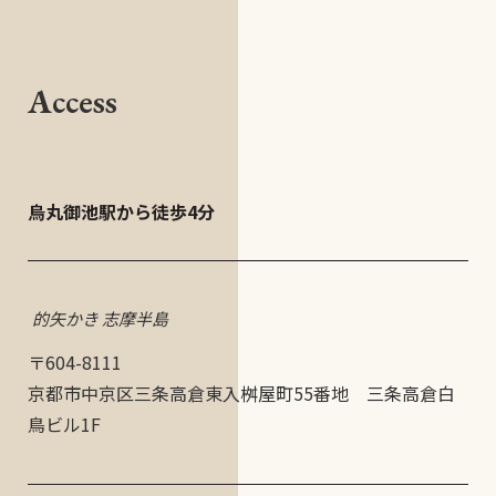
【ランチ】 11:30〜14:30 / 【ディナー】 17:00〜22:00
OPEN
毎週月曜（但し祝日の場合は営業）
CLOSE
Access
ご予約優先とさせて頂いております。お気軽にお問い合わせください。
烏丸御池駅から徒歩4分
的矢かき 志摩半島
〒604-8111
京都市中京区三条高倉東入桝屋町55番地 三条高倉白
鳥ビル1F