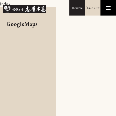
index
Reserve
Take Out
GoogleMaps
Home
Menu
About
Recruit
Access
Reserve
075-744-0282