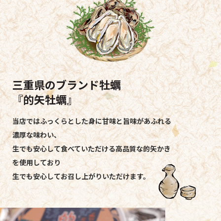
【ランチ】 11:30〜14:30 / 【ディナー】 17:00〜22:00
OPEN
毎週月曜（但し祝日の場合は営業）
CLOSE
ご予約優先とさせて頂いております。お気軽にお問い合わせください。
三重県のブランド牡蠣
『的矢牡蠣』
当店ではふっくらとした身に甘味と旨味があふれる
濃厚な味わい、
生でも安心して食べていただける高品質な的矢かき
を使用しており
生でも安心してお召し上がりいただけます。