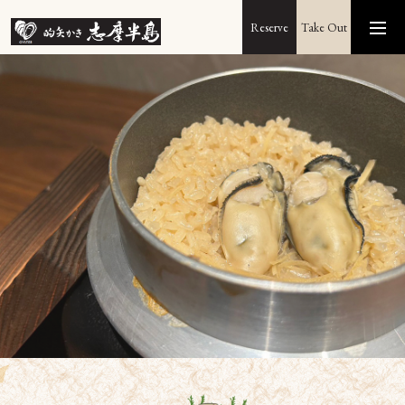
Reserve
Take Out
Home
Menu
About
Recruit
Access
Reserve
075-744-0282